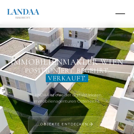
LANDAA IMMOBILIEN
IMMOBILIENMAKLER WIEN
POSITIONIERT. BEGEHRT.
VERKAUFT.
LANDAA ist eine der digitalstärksten
Immobilienagenturen Österreichs.
OBJEKTE ENTDECKEN