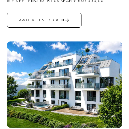
15 EINHEITEN
52.63–191.04 M²
AB € 640.000,00
PROJEKT ENTDECKEN