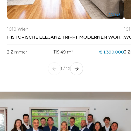
1010 Wien
10
HISTORISCHE ELEGANZ TRIFFT MODERNEN WOHNKOMFORT
2 Zimmer
119.49 m²
€ 1.390.000
3 
1 / 12