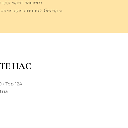
анда ждёт вашего
ремя для личной беседы.
ТЕ НАС
 / Top 12A
tria
t