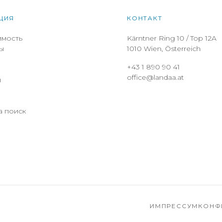
ЦИЯ
КОНТАКТ
мость
Kärntner Ring 10 / Top 12A
ы
1010 Wien, Österreich
+43 1 890 90 41
office@landaa.at
ы
а поиск
ИМПРЕССУМ
КОНФ